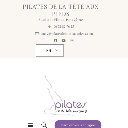
Home
PILATES DE LA TÊTE AUX
PILATES DE LA TÊTE AUX PIEDS
PIEDS
A propos
Studio de Pilates, Paris 2ème
Studio de Pilates à Paris 2ème
Studio
06 72 82 76 25
emily@pilatesdelateteauxpieds.com
Tarifs
Planning
FR
Contact
Pilates à la maison
Inscrivez-vous en ligne