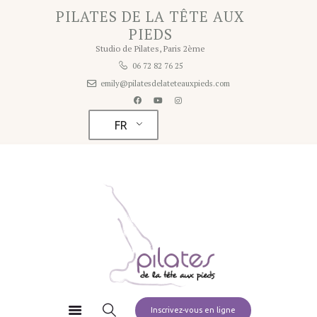
Home
PILATES DE LA TÊTE AUX
PILATES DE LA TÊTE AUX PIEDS
PIEDS
A propos
Studio de Pilates, Paris 2ème
Studio de Pilates à Paris 2ème
Studio
06 72 82 76 25
emily@pilatesdelateteauxpieds.com
Tarifs
Planning
FR
Contact
Pilates à la maison
Inscrivez-vous en ligne