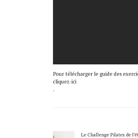
Pour télécharger le guide des exerci
cliquez-ici
.
Navigation
de
l’article
Le Challenge Pilates de l’é
Previous