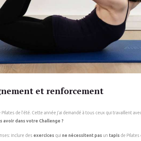
lignement et renforcement
Pilates de l’été. Cette année j’ai demandé à tous ceux qui travaillent av
s avoir dans votre Challenge ?
onses: inclure des
exercices
qui
ne nécessitent pas
un
tapis
de Pilates 