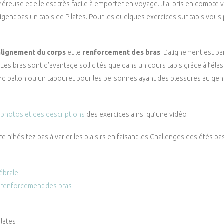
éreuse et elle est très facile à emporter en voyage. J’ai pris en compte v
xigent pas un tapis de Pilates. Pour les quelques exercices sur tapis vous
.
’alignement du corps
et le
renforcement des bras
. L’alignement est p
Les bras sont d’avantage sollicités que dans un cours tapis grâce à l’éla
and ballon ou un tabouret pour les personnes ayant des blessures au g
s photos et des descriptions
des exercices ainsi qu’une vidéo !
 n’hésitez pas à varier les plaisirs en faisant les Challenges des étés pa
ébrale
; renforcement des bras
lates !