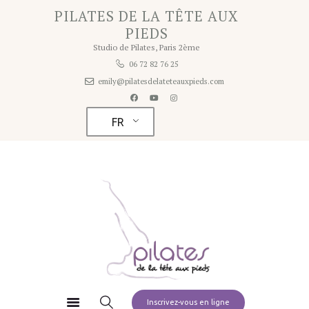
Home
PILATES DE LA TÊTE AUX
PILATES DE LA TÊTE AUX PIEDS
PIEDS
A propos
Studio de Pilates, Paris 2ème
Studio de Pilates à Paris 2ème
Studio
06 72 82 76 25
emily@pilatesdelateteauxpieds.com
Tarifs
Planning
FR
Contact
Pilates à la maison
Inscrivez-vous en ligne