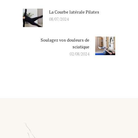
de
l’article
La Courbe latérale Pilates
Previous
08/07/2024
post:
Soulagez vos douleurs de
Next
sciatique
post:
02/08/2024