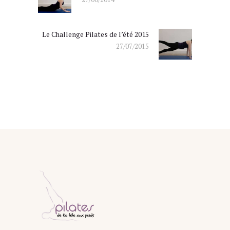
post:
Le Challenge Pilates de l’été 2015
Next
27/07/2015
post: