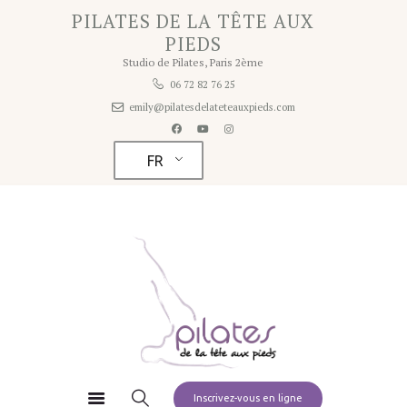
Home
PILATES DE LA TÊTE AUX
PILATES DE LA TÊTE AUX PIEDS
PIEDS
A propos
Studio de Pilates, Paris 2ème
Studio de Pilates à Paris 2ème
Studio
06 72 82 76 25
emily@pilatesdelateteauxpieds.com
Tarifs
Planning
FR
Contact
Pilates à la maison
Inscrivez-vous en ligne